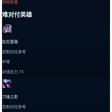
风险检查
难对付英雄
狂厄蔷薇
克制对位参考
中等
对线压力
73
刀锋之影
克制对位参考