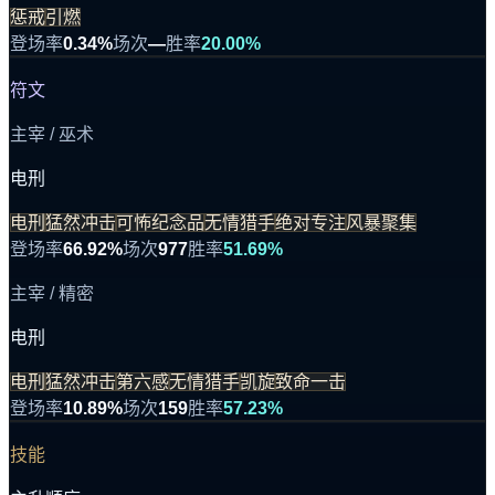
惩戒
引燃
登场率
0.34%
场次
—
胜率
20.00%
符文
主宰
/
巫术
电刑
电刑
猛然冲击
可怖纪念品
无情猎手
绝对专注
风暴聚集
登场率
66.92%
场次
977
胜率
51.69%
主宰
/
精密
电刑
电刑
猛然冲击
第六感
无情猎手
凯旋
致命一击
登场率
10.89%
场次
159
胜率
57.23%
技能