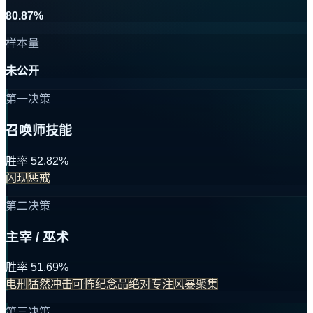
80.87%
样本量
未公开
第一决策
召唤师技能
胜率 52.82%
闪现
惩戒
第二决策
主宰 / 巫术
胜率 51.69%
电刑
猛然冲击
可怖纪念品
绝对专注
风暴聚集
第三决策