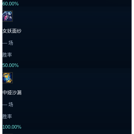
60.00%
女妖面纱
—
场
胜率
50.00%
中娅沙漏
—
场
胜率
100.00%