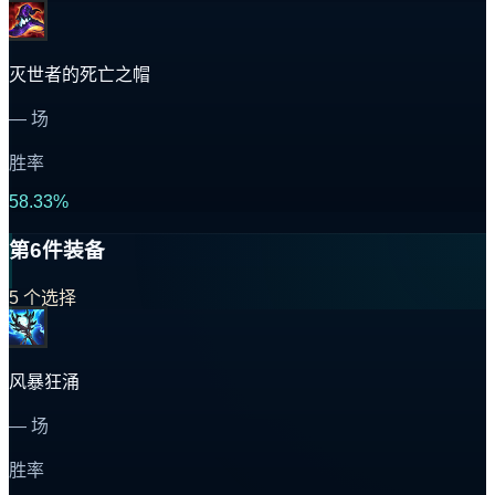
灭世者的死亡之帽
—
场
胜率
58.33%
第6件装备
5
个选择
风暴狂涌
—
场
胜率