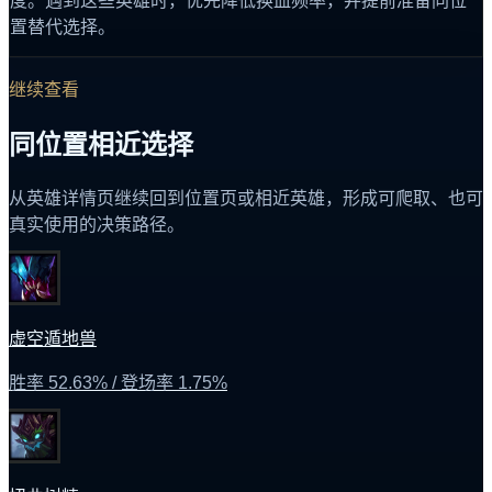
度。遇到这些英雄时，优先降低换血频率，并提前准备同位
置替代选择。
继续查看
同位置相近选择
从英雄详情页继续回到位置页或相近英雄，形成可爬取、也可
真实使用的决策路径。
虚空遁地兽
胜率
52.63%
/ 登场率
1.75%