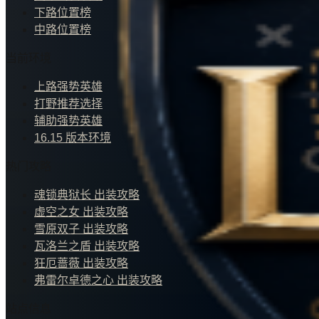
下路位置榜
中路位置榜
当前环境
上路强势英雄
打野推荐选择
辅助强势英雄
16.15 版本环境
热门攻略
魂锁典狱长 出装攻略
虚空之女 出装攻略
雪原双子 出装攻略
瓦洛兰之盾 出装攻略
狂厄蔷薇 出装攻略
弗雷尔卓德之心 出装攻略
站点信息