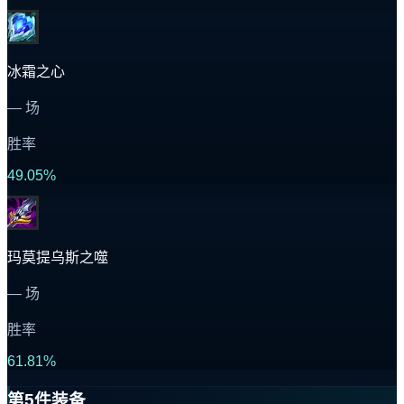
冰霜之心
—
场
胜率
49.05%
玛莫提乌斯之噬
—
场
胜率
61.81%
第5件装备