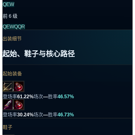
Q
E
W
前 6 级
Q
E
W
Q
Q
R
出装细节
起始、鞋子与核心路径
起始装备
›
登场率
61.22%
场次
—
胜率
46.57%
›
登场率
30.24%
场次
—
胜率
46.73%
鞋子