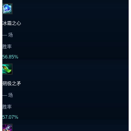
冰霜之心
—
场
胜率
56.85%
朔极之矛
—
场
胜率
57.07%