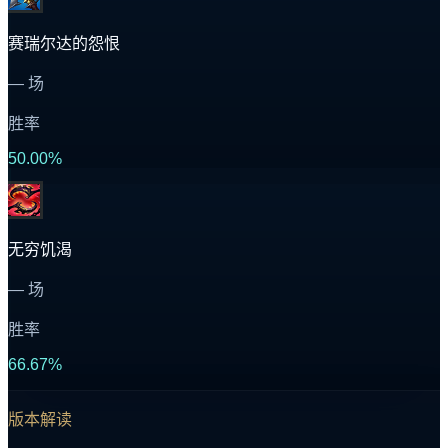
赛瑞尔达的怨恨
—
场
胜率
50.00%
无穷饥渴
—
场
胜率
66.67%
版本解读