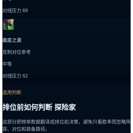
对线压力
69
瘟疫之源
克制对位参考
中等
对线压力
62
选用判断
排位前如何判断 探险家
这部分把榜单数据翻译成排位前决策，避免只看胜率而忽略阵
容、对位和装备路径。