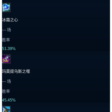
冰霜之心
—
场
胜率
51.39%
玛莫提乌斯之噬
—
场
胜率
45.45%