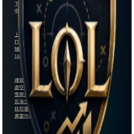
下路位置榜
中路位置榜
当前环境
上路强势英雄
打野推荐选择
辅助强势英雄
16.15 版本环境
热门攻略
魂锁典狱长 出装攻略
虚空之女 出装攻略
雪原双子 出装攻略
瓦洛兰之盾 出装攻略
狂厄蔷薇 出装攻略
弗雷尔卓德之心 出装攻略
站点信息