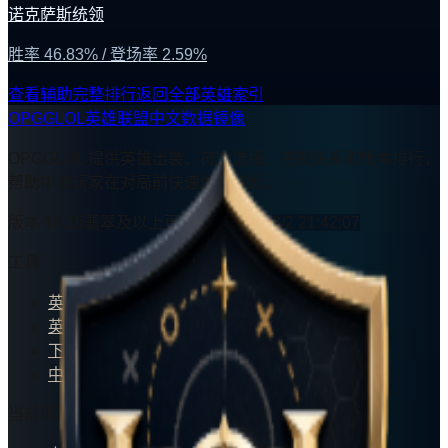
诺克萨斯统领
胜率
46.83%
/ 登场率
2.59%
查看
辅助
完整排行
返回全部英雄索引
OPGGLOL
英雄联盟中文数据镜像
OPGGLOL 提供英雄出装、符文选择、克制关系和版本排行，
帮助中文玩家在对局前快速做出判断。
版本
16.15
翡翠及以上
更新时间
2026/8/2 21:42:07
工具
英雄段位榜
英雄出装攻略
下路位置榜
中路位置榜
当前环境