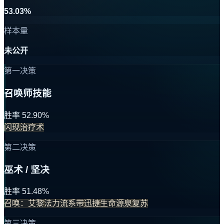
53.03%
样本量
未公开
第一决策
召唤师技能
胜率 52.90%
闪现
治疗术
第二决策
巫术 / 坚决
胜率 51.48%
召唤：艾黎
法力流系带
迅捷
生命源泉
复苏
第三决策