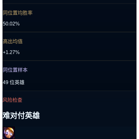
同位置均胜率
50.02%
高出均值
+1.27%
同位置样本
49
位英雄
风险检查
难对付英雄