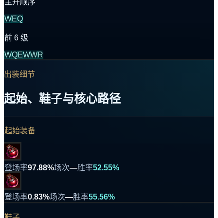
主升顺序
W
E
Q
前 6 级
W
Q
E
W
W
R
出装细节
起始、鞋子与核心路径
起始装备
登场率
97.88%
场次
—
胜率
52.55%
登场率
0.83%
场次
—
胜率
55.56%
鞋子