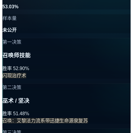
53.03%
样本量
未公开
第一决策
召唤师技能
胜率 52.90%
闪现
治疗术
第二决策
巫术 / 坚决
胜率 51.48%
召唤：艾黎
法力流系带
迅捷
生命源泉
复苏
第三决策