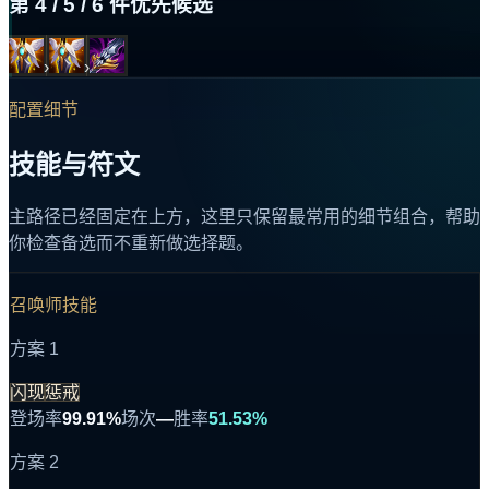
第 4 / 5 / 6 件优先候选
›
›
配置细节
技能与符文
主路径已经固定在上方，这里只保留最常用的细节组合，帮助
你检查备选而不重新做选择题。
召唤师技能
方案
1
闪现
惩戒
登场率
99.91%
场次
—
胜率
51.53%
方案
2