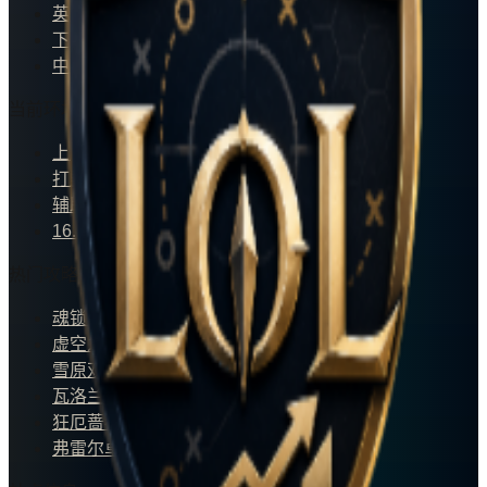
英雄出装攻略
下路位置榜
中路位置榜
当前环境
上路强势英雄
打野推荐选择
辅助强势英雄
16.15 版本环境
热门攻略
魂锁典狱长 出装攻略
虚空之女 出装攻略
雪原双子 出装攻略
瓦洛兰之盾 出装攻略
狂厄蔷薇 出装攻略
弗雷尔卓德之心 出装攻略