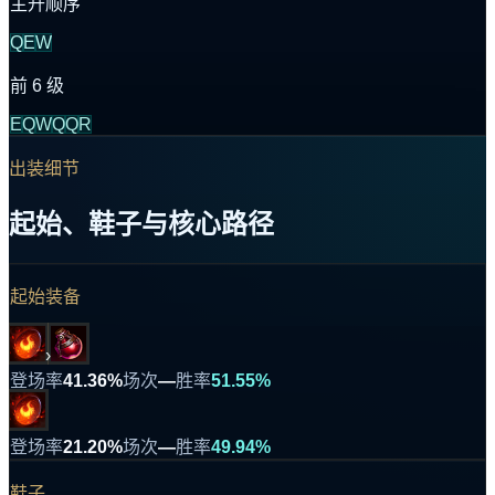
主升顺序
Q
E
W
前 6 级
E
Q
W
Q
Q
R
出装细节
起始、鞋子与核心路径
起始装备
›
登场率
41.36%
场次
—
胜率
51.55%
登场率
21.20%
场次
—
胜率
49.94%
鞋子