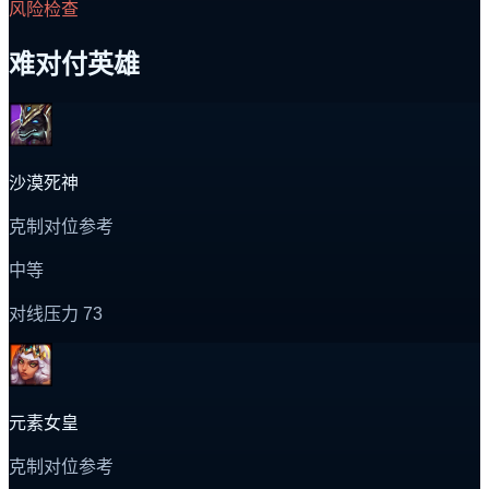
风险检查
难对付英雄
沙漠死神
克制对位参考
中等
对线压力
73
元素女皇
克制对位参考