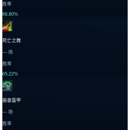
胜率
66.80%
死亡之舞
—
场
胜率
65.22%
振奋盔甲
—
场
胜率