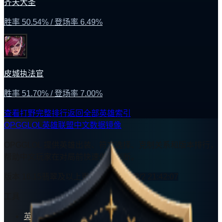
齐天大圣
胜率
50.54%
/ 登场率
6.49%
皮城执法官
胜率
51.70%
/ 登场率
7.00%
查看
打野
完整排行
返回全部英雄索引
OPGGLOL
英雄联盟中文数据镜像
OPGGLOL 提供英雄出装、符文选择、克制关系和版本排行，
帮助中文玩家在对局前快速做出判断。
版本
16.15
翡翠及以上
更新时间
2026/8/2 21:42:07
工具
英雄段位榜