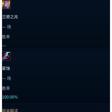
兰顿之兆
—
场
胜率
—
星蚀
—
场
胜率
100.00%
版本解读