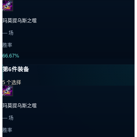
玛莫提乌斯之噬
—
场
胜率
66.67%
第6件装备
5
个选择
玛莫提乌斯之噬
—
场
胜率