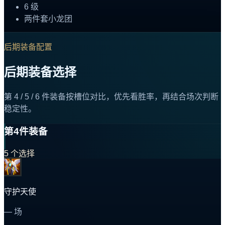
6 级
两件套小龙团
后期装备配置
后期装备选择
第 4 / 5 / 6 件装备按槽位对比，优先看胜率，再结合场次判断
稳定性。
第4件装备
5
个选择
守护天使
—
场