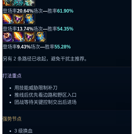
›
›
登场率
20.64%
场次
—
胜率
61.90%
›
›
登场率
13.74%
场次
—
胜率
54.35%
›
›
›
登场率
9.43%
场次
—
胜率
55.28%
另有
2
条路径已收起，避免干扰主推荐。
打法重点
用技能威胁限制补刀
推线后优先看边路和野区入口
团战等待关键控制交出后进场
强势节点
3 级换血