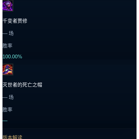
千变者贾修
—
场
胜率
100.00%
灭世者的死亡之帽
—
场
胜率
—
版本解读