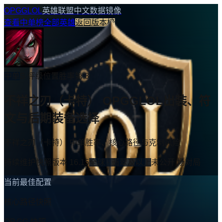
OPGGLOL
英雄联盟中文数据镜像
查看
中单
榜
全部英雄
返回版本榜
中单
S
评级
位置胜率第 3
不祥之刃（卡特）
OPGGLOL出装、符
文与后期装备选择
不祥之刃（卡特）
中单
胜率、核心路径与克制风险
持续维护快照
版本
16.15
全球
·
翡翠及以上
未公开
场对局
当前最佳配置
核心路径快照
OP.GG 快照