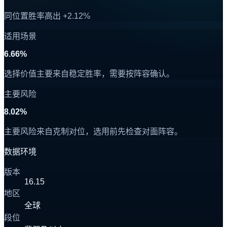
同位置胜率高出 +2.12%
适用场景
6.66%
选择价值主要来自稳定胜率，需要按阵容确认。
主要风险
8.02%
主要风险来自克制对位，选用前先检查对面阵容。
数据环境
版本
16.15
地区
全球
段位