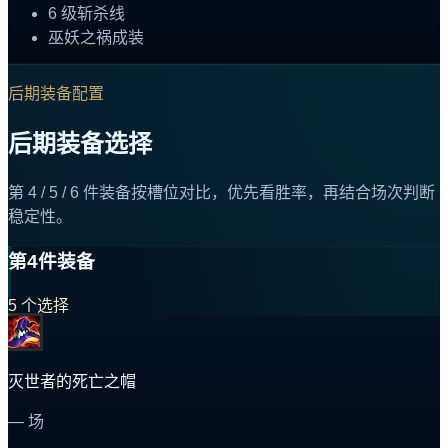
6 级斩杀线
巫妖之祸成装
后期装备配置
后期装备选择
第 4 / 5 / 6 件装备按槽位对比，优先看胜率，再结合场次判断
稳定性。
第4件装备
5
个选择
灭世者的死亡之帽
—
场