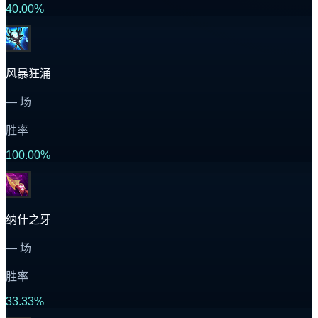
40.00%
风暴狂涌
—
场
胜率
100.00%
纳什之牙
—
场
胜率
33.33%