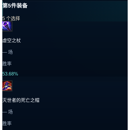
第5件装备
5
个选择
虚空之杖
—
场
胜率
53.68%
灭世者的死亡之帽
—
场
胜率