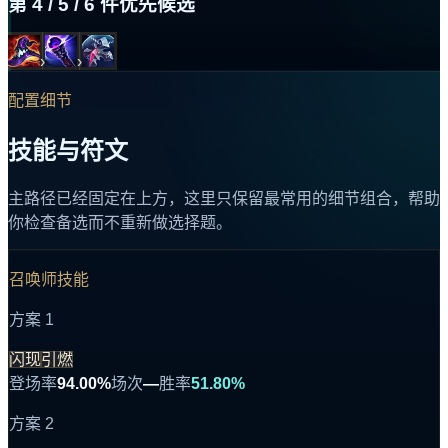
第 4 / 5 / 6 件优先候选
›
›
配置细节
技能与符文
主路径已经固定在上方，这里只保留最常用的细节组合，帮助
你检查备选而不重新做选择题。
召唤师技能
方案
1
闪现
引燃
登场率
94.00%
场次
—
胜率
51.80%
方案
2