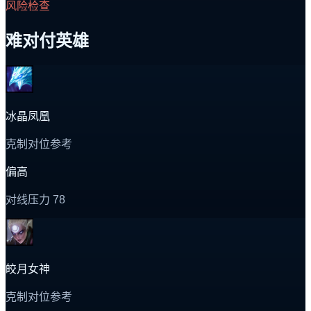
风险检查
难对付英雄
冰晶凤凰
克制对位参考
偏高
对线压力
78
皎月女神
克制对位参考