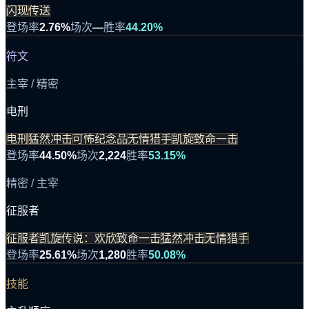
闪现
传送
登场率
2.76%
场次
—
胜率
44.20%
符文
主宰
/
精密
电刑
电刑
猛然冲击
可怖纪念品
无情猎手
凯旋
致命一击
登场率
44.50%
场次
2,224
胜率
53.15%
精密
/
主宰
征服者
征服者
凯旋
传说：欢欣
致命一击
猛然冲击
无情猎手
登场率
25.61%
场次
1,280
胜率
50.08%
技能