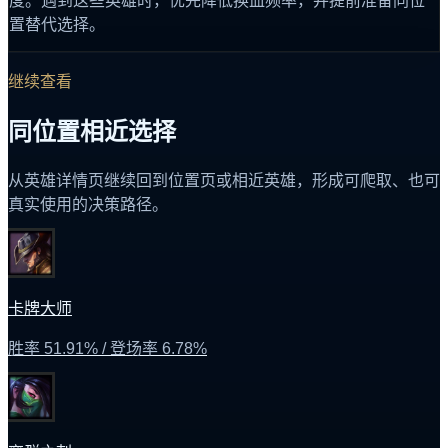
度。遇到这些英雄时，优先降低换血频率，并提前准备同位
置替代选择。
继续查看
同位置相近选择
从英雄详情页继续回到位置页或相近英雄，形成可爬取、也可
真实使用的决策路径。
卡牌大师
胜率
51.91%
/ 登场率
6.78%