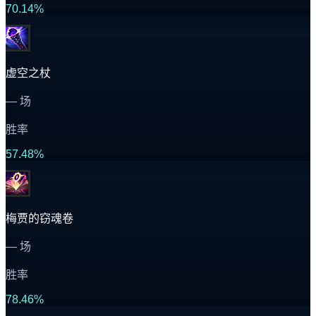
70.14%
虚空之杖
—
场
胜率
57.48%
梅贾的窃魂卷
—
场
胜率
78.46%