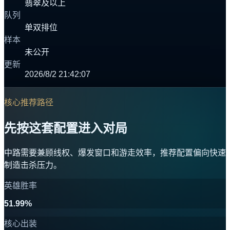
翡翠及以上
队列
单双排位
样本
未公开
更新
2026/8/2 21:42:07
核心推荐路径
先按这套配置进入对局
中路需要兼顾线权、爆发窗口和游走效率，推荐配置偏向快速
制造击杀压力。
英雄胜率
51.99%
核心出装