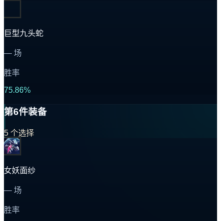
巨型九头蛇
—
场
胜率
75.86%
第6件装备
5
个选择
女妖面纱
—
场
胜率