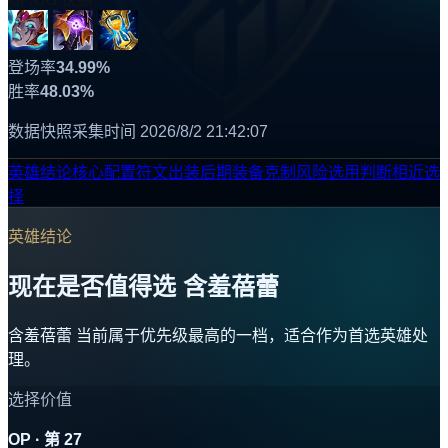
›
›
登场率
34.99%
胜率
48.03%
数据快照采集时间
2026/8/2 21:42:07
英雄结论
核心配置
符文出装
后期装备
克制风险
选用判断
相近选
择
英雄结论
现在是否值得选
含羞蓓蕾
含羞蓓蕾 当前属于优先级最高的一档，适合作为首选英雄处
理。
选择价值
OP · 第 27