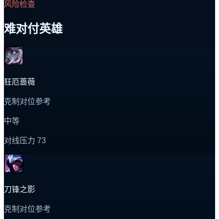
风险检查
难对付英雄
狂厄蔷薇
克制对位参考
中等
对线压力
73
刀锋之影
克制对位参考