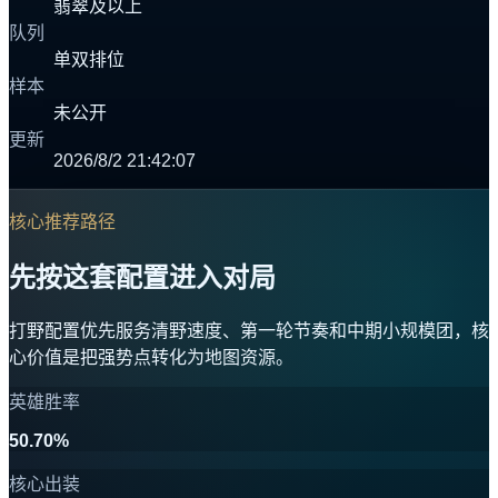
翡翠及以上
队列
单双排位
样本
未公开
更新
2026/8/2 21:42:07
核心推荐路径
先按这套配置进入对局
打野配置优先服务清野速度、第一轮节奏和中期小规模团，核
心价值是把强势点转化为地图资源。
英雄胜率
50.70%
核心出装