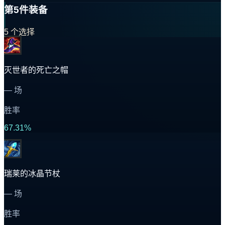
第5件装备
5
个选择
灭世者的死亡之帽
—
场
胜率
67.31%
瑞莱的冰晶节杖
—
场
胜率