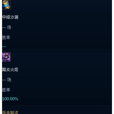
中娅沙漏
—
场
胜率
—
黯炎火炬
—
场
胜率
100.00%
版本解读