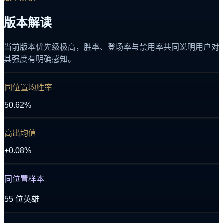
版本解读
当前版本优先级极高，胜率、登场率与禁用率共同说明用户对
其强度有明确感知。
同位置均胜率
50.62%
高出均值
+0.08%
同位置样本
55
位英雄