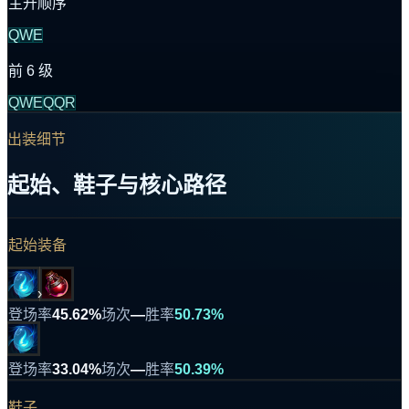
主升顺序
Q
W
E
前 6 级
Q
W
E
Q
Q
R
出装细节
起始、鞋子与核心路径
起始装备
›
登场率
45.62%
场次
—
胜率
50.73%
登场率
33.04%
场次
—
胜率
50.39%
鞋子