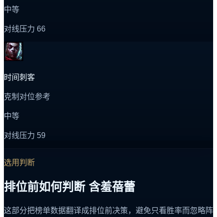
中等
对线压力
66
时间刺客
克制对位参考
中等
对线压力
59
选用判断
排位前如何判断 含羞蓓蕾
这部分把榜单数据翻译成排位前决策，避免只看胜率而忽略阵