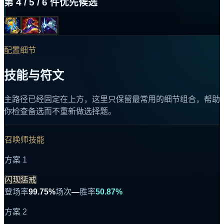
第 4 / 5 / 6 件优先候选
›
›
配置细节
技能与符文
主路径已经固定在上方，这里只保留最常用的细节组合，帮助
你检查备选而不重新做选择题。
召唤师技能
方案
1
闪现
惩戒
登场率
99.75%
场次
—
胜率
50.87%
方案
2