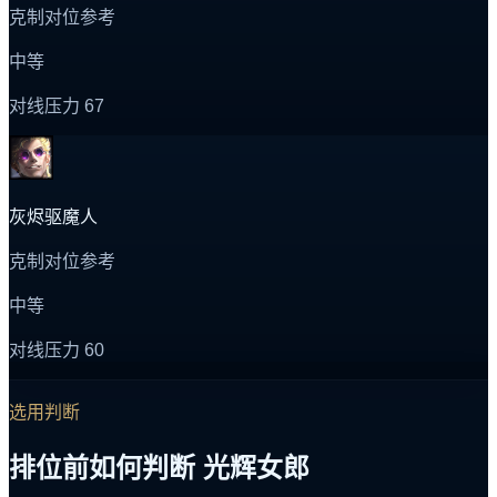
克制对位参考
中等
对线压力
67
灰烬驱魔人
克制对位参考
中等
对线压力
60
选用判断
排位前如何判断 光辉女郎