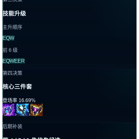
技能升级
主升顺序
E
Q
W
前 6 级
E
Q
W
E
E
R
第四决策
核心三件套
登场率 16.69%
›
›
后期补装