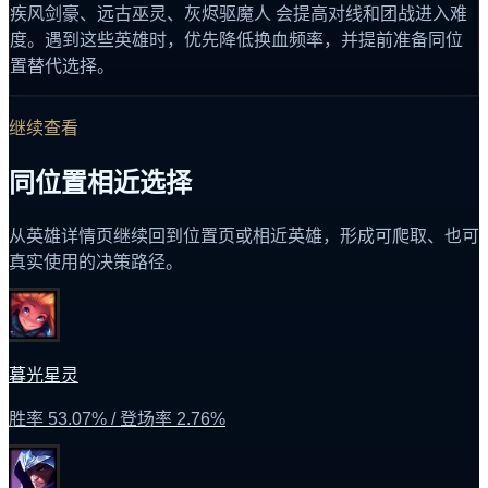
疾风剑豪、远古巫灵、灰烬驱魔人 会提高对线和团战进入难
度。遇到这些英雄时，优先降低换血频率，并提前准备同位
置替代选择。
继续查看
同位置相近选择
从英雄详情页继续回到位置页或相近英雄，形成可爬取、也可
真实使用的决策路径。
暮光星灵
胜率
53.07%
/ 登场率
2.76%