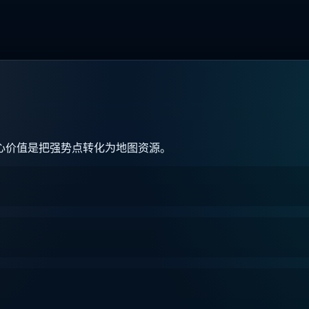
心价值是把强势点转化为地图资源。