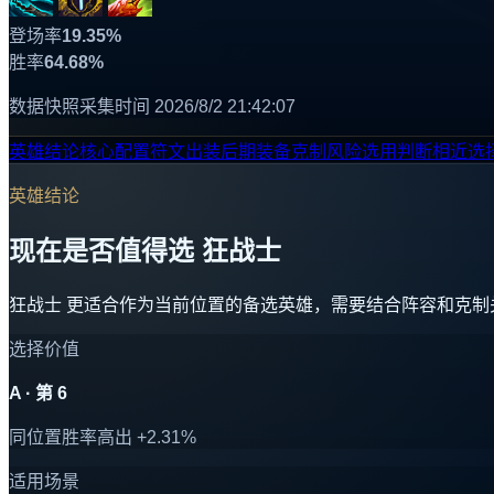
›
›
登场率
19.35%
胜率
64.68%
数据快照采集时间
2026/8/2 21:42:07
英雄结论
核心配置
符文出装
后期装备
克制风险
选用判断
相近选
英雄结论
现在是否值得选
狂战士
狂战士 更适合作为当前位置的备选英雄，需要结合阵容和克制
选择价值
A · 第 6
同位置胜率高出 +2.31%
适用场景