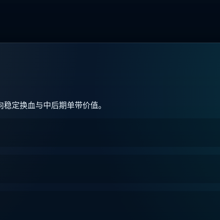
向稳定换血与中后期单带价值。