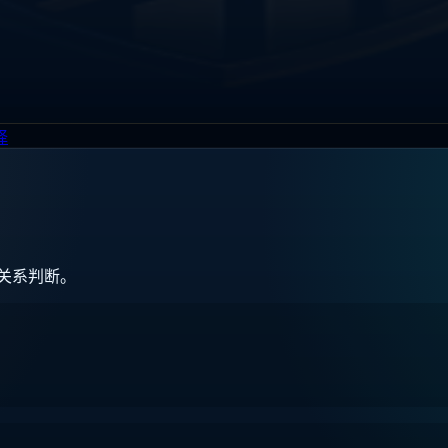
择
关系判断。