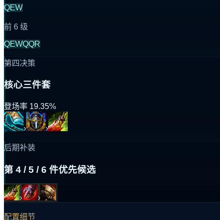
Q
E
W
前 6 级
Q
E
W
Q
Q
R
第四决策
核心三件套
登场率 19.35%
›
›
后期补装
第 4 / 5 / 6 件优先候选
›
›
配置细节