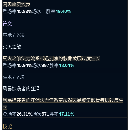
闪现
幽灵疾步
登场率
45.83%
场次
—
胜率
49.40%
符文
巫术
/
坚决
冥火之触
冥火之触
法力流系带
迅捷
焦灼
骸骨镀层
过度生长
登场率
45.94%
场次
997
胜率
48.04%
巫术
/
坚决
风暴掠袭者的狂涌
风暴掠袭者的狂涌
法力流系带
超然
风暴聚集
骸骨镀层
过度生
长
登场率
26.31%
场次
571
胜率
47.11%
技能