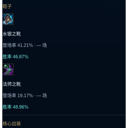
鞋子
水银之靴
登场率 41.21% ·
—
场
胜率
46.87%
法师之靴
登场率 19.17% ·
—
场
胜率
48.96%
核心出装