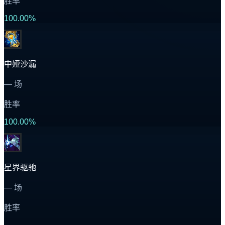
胜率
100.00%
中娅沙漏
—
场
胜率
100.00%
星界驱驰
—
场
胜率