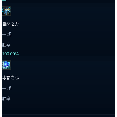
—
自然之力
—
场
胜率
100.00%
冰霜之心
—
场
胜率
—