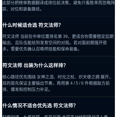
这部分把榜单数据翻译成排位前决策，避免只看胜率而忽略阵
容、对位和装备路径。
什么时候适合选 符文法师？
符文法师 当前在中单位置排名第 39，更适合你需要稳定后期
输出、且队伍能给到发育空间的对局。若对面前期强开很
多，需要优先确认召唤师技能和保命装备。
符文法师 出装为什么这样排？
核心路径优先围绕 女神之泪、时光之杖、炽天使之拥 展开，
目的是先保证主要输出节奏，再用第 4 / 5 / 6 件根据敌方前
排、爆发和控制压力补足。
什么情况不适合优先选 符文法师？