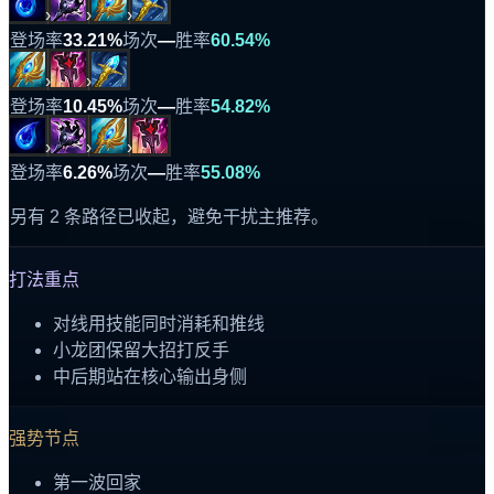
›
›
›
登场率
33.21%
场次
—
胜率
60.54%
›
›
登场率
10.45%
场次
—
胜率
54.82%
›
›
›
登场率
6.26%
场次
—
胜率
55.08%
另有
2
条路径已收起，避免干扰主推荐。
打法重点
对线用技能同时消耗和推线
小龙团保留大招打反手
中后期站在核心输出身侧
强势节点
第一波回家