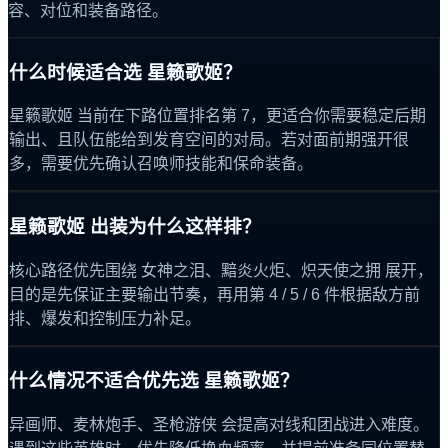
容、对位和装备路径。
什么时候适合选 星籁歌姬？
星籁歌姬 当前在下路位置排名第 7，更适合你需要稳定后期
输出、且队伍能给到发育空间的对局。若对面前期强开很
多，需要优先确认召唤师技能和保命装备。
星籁歌姬 出装为什么这样排？
核心路径优先围绕 女神之泪、黯炎火炬、炽天使之拥 展开，
目的是先保证主要输出节奏，再用第 4 / 5 / 6 件根据敌方前
排、爆发和控制压力补足。
什么情况不适合优先选 星籁歌姬？
异画师、麦林炮手、圣枪游侠 会提高对线和团战进入难度。