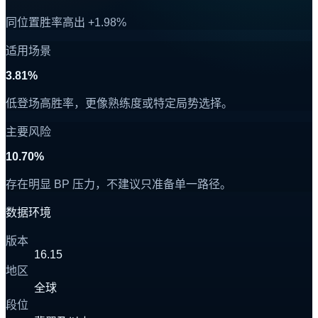
同位置胜率高出 +1.98%
适用场景
3.81%
低登场高胜率，更像熟练度或特定局势选择。
主要风险
10.70%
存在明显 BP 压力，不建议只准备单一路径。
数据环境
版本
16.15
地区
全球
段位