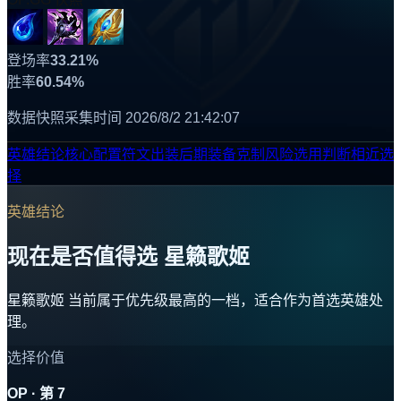
›
›
登场率
33.21%
胜率
60.54%
数据快照采集时间
2026/8/2 21:42:07
英雄结论
核心配置
符文出装
后期装备
克制风险
选用判断
相近选
择
英雄结论
现在是否值得选
星籁歌姬
星籁歌姬 当前属于优先级最高的一档，适合作为首选英雄处
理。
选择价值
OP · 第 7