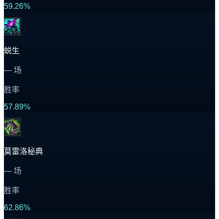
59.26%
蜕生
—
场
胜率
57.89%
莫雷洛秘典
—
场
胜率
62.86%