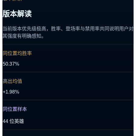
版本解读
当前版本优先级极高，胜率、登场率与禁用率共同说明用户对
其强度有明确感知。
同位置均胜率
50.37%
高出均值
+1.98%
同位置样本
44
位英雄