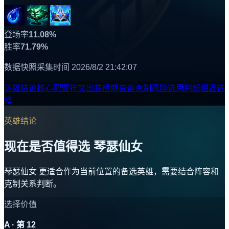
›
›
登场率
11.08%
胜率
71.79%
数据快照采集时间
2026/8/2 21:42:07
英雄结论
核心配置
符文出装
后期装备
克制风险
选用判断
相近选
择
英雄结论
现在是否值得选
琴瑟仙女
琴瑟仙女 更适合作为当前位置的备选英雄，需要结合阵容和
克制关系判断。
选择价值
A · 第 12