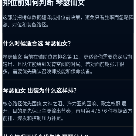
排位前如何判断 琴瑟仙女
这部分把榜单数据翻译成排位前决策，避免只看胜率而忽略阵
容、对位和装备路径。
什么时候适合选 琴瑟仙女？
琴瑟仙女 当前在辅助位置排名第 12，更适合你需要稳定后期
输出、且队伍能给到发育空间的对局。若对面前期强开很
多，需要优先确认召唤师技能和保命装备。
琴瑟仙女 出装为什么这样排？
核心路径优先围绕 女神之泪、海力亚的回响、歌之权冠 展
开，目的是先保证主要输出节奏，再用第 4 / 5 / 6 件根据敌方
前排、爆发和控制压力补足。