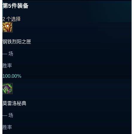
第5件装备
2
个选择
钢铁烈阳之匣
—
场
胜率
100.00%
莫雷洛秘典
—
场
胜率