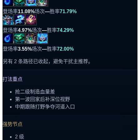
›
›
›
登场率
11.08%
场次
—
胜率
71.79%
›
›
登场率
4.97%
场次
—
胜率
74.29%
›
›
›
登场率
3.55%
场次
—
胜率
72.00%
另有
2
条路径已收起，避免干扰主推荐。
打法重点
抢二级制造血量差
第一波回家后补深位视野
中期跟随打野争夺河道入口
强势节点
2 级