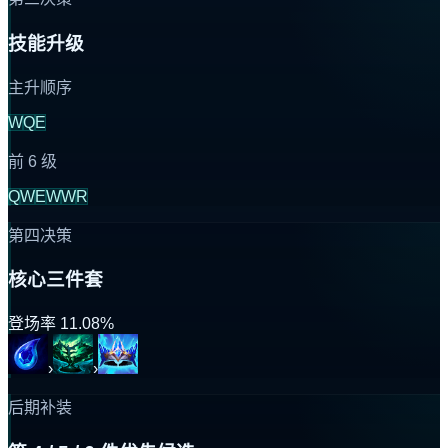
技能升级
主升顺序
W
Q
E
前 6 级
Q
W
E
W
W
R
第四决策
核心三件套
登场率 11.08%
›
›
后期补装