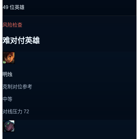
49
位英雄
风险检查
难对付英雄
明烛
克制对位参考
中等
对线压力
72