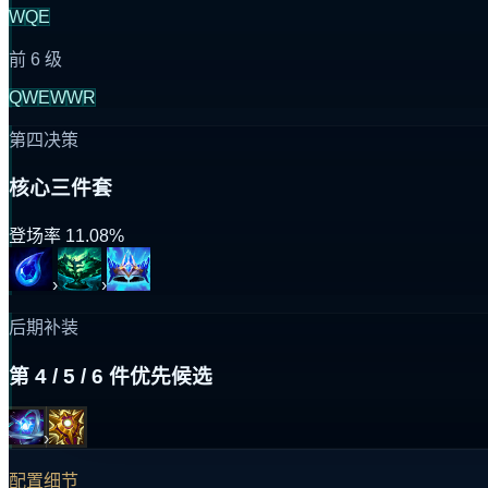
W
Q
E
前 6 级
Q
W
E
W
W
R
第四决策
核心三件套
登场率 11.08%
›
›
后期补装
第 4 / 5 / 6 件优先候选
›
配置细节