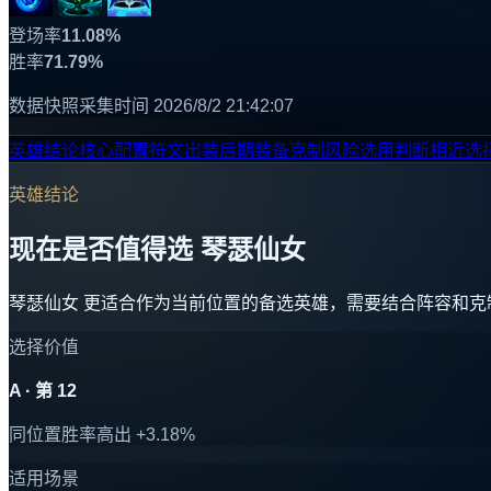
›
›
登场率
11.08%
胜率
71.79%
数据快照采集时间
2026/8/2 21:42:07
英雄结论
核心配置
符文出装
后期装备
克制风险
选用判断
相近选
英雄结论
现在是否值得选
琴瑟仙女
琴瑟仙女 更适合作为当前位置的备选英雄，需要结合阵容和克
选择价值
A · 第 12
同位置胜率高出 +3.18%
适用场景