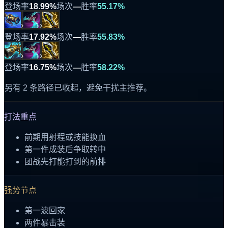
登场率
18.99%
场次
—
胜率
55.17%
›
›
登场率
17.92%
场次
—
胜率
55.83%
›
›
登场率
16.75%
场次
—
胜率
58.22%
另有
2
条路径已收起，避免干扰主推荐。
打法重点
前期用射程或技能换血
第一件成装后争取转中
团战先打能打到的前排
强势节点
第一波回家
两件暴击装