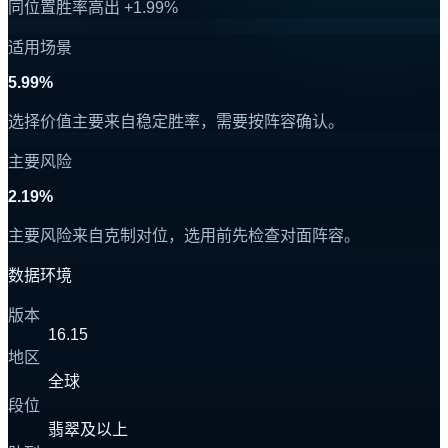
同位置胜率高出 +1.99%
适用场景
5.99%
选择价值主要来自稳定胜率，需要按阵容确认。
主要风险
2.19%
主要风险来自克制对位，选用前先检查对面阵容。
数据环境
版本
16.15
地区
全球
段位
翡翠及以上