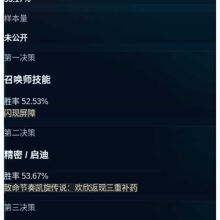
样本量
未公开
第一决策
召唤师技能
胜率 52.53%
闪现
屏障
第二决策
精密 / 启迪
胜率 53.67%
致命节奏
凯旋
传说：欢欣
返现
三重补药
第三决策