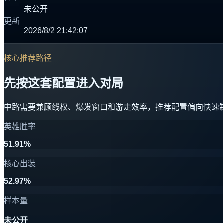
未公开
更新
2026/8/2 21:42:07
核心推荐路径
先按这套配置进入对局
中路需要兼顾线权、爆发窗口和游走效率，推荐配置偏向快速
英雄胜率
51.91%
核心出装
52.97%
样本量
未公开