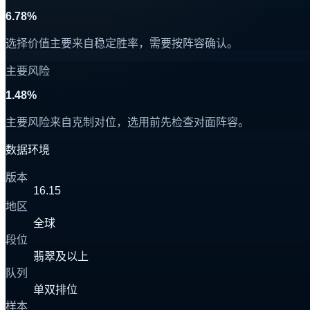
6.78%
选择价值主要来自稳定胜率，需要按阵容确认。
主要风险
1.48%
主要风险来自克制对位，选用前先检查对面阵容。
数据环境
版本
16.15
地区
全球
段位
翡翠及以上
队列
单双排位
样本