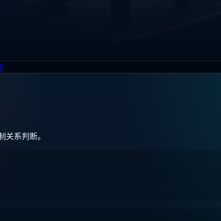
择
制关系判断。