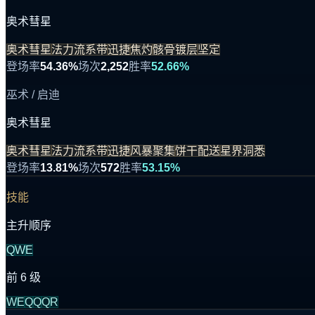
奥术彗星
奥术彗星
法力流系带
迅捷
焦灼
骸骨镀层
坚定
登场率
54.36%
场次
2,252
胜率
52.66%
巫术
/
启迪
奥术彗星
奥术彗星
法力流系带
迅捷
风暴聚集
饼干配送
星界洞悉
登场率
13.81%
场次
572
胜率
53.15%
技能
主升顺序
Q
W
E
前 6 级
W
E
Q
Q
Q
R