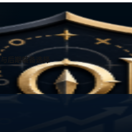
文与后期装备选择