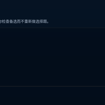
你检查备选而不重新做选择题。