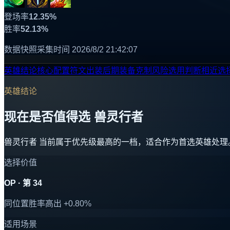
›
›
登场率
12.35%
胜率
52.13%
数据快照采集时间
2026/8/2 21:42:07
英雄结论
核心配置
符文出装
后期装备
克制风险
选用判断
相近选
英雄结论
现在是否值得选
兽灵行者
兽灵行者 当前属于优先级最高的一档，适合作为首选英雄处理
选择价值
OP · 第 34
同位置胜率高出 +0.80%
适用场景