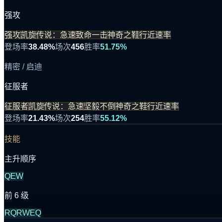
强攻
强攻
凯旋
传说：急速
致命一击
神奇之鞋
行近速率
登场率
38.48%
场次
456
胜率
51.75%
精密
/
启迪
征服者
征服者
凯旋
传说：急速
坚毅不倒
神奇之鞋
行近速率
登场率
21.43%
场次
254
胜率
55.12%
技能
主升顺序
Q
E
W
前 6 级
R
Q
R
W
E
Q