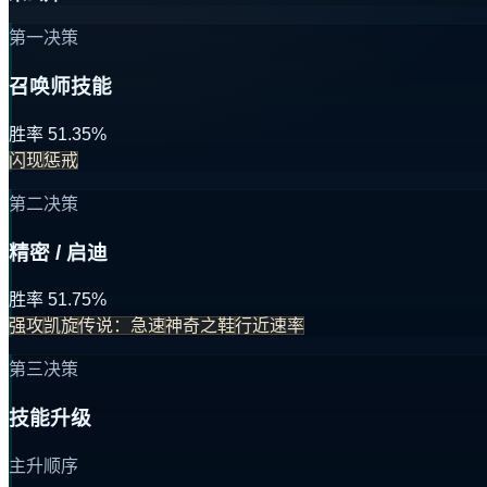
第一决策
召唤师技能
胜率 51.35%
闪现
惩戒
第二决策
精密 / 启迪
胜率 51.75%
强攻
凯旋
传说：急速
神奇之鞋
行近速率
第三决策
技能升级
主升顺序