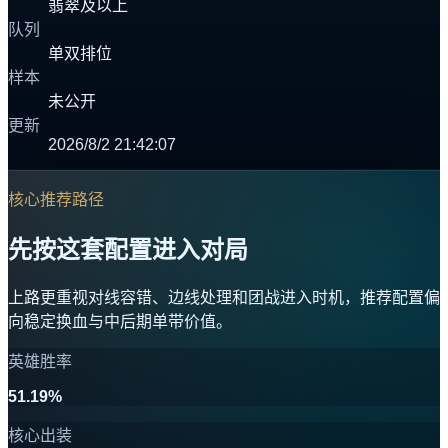
翡翠及以上
队列
单双排位
样本
未公开
更新
2026/8/2 21:42:07
核心推荐路径
先按这套配置进入对局
上路更重视对线容错、边线处理和团战进入时机，推荐配置偏
向稳定换血与中后期单带价值。
英雄胜率
51.19%
核心出装