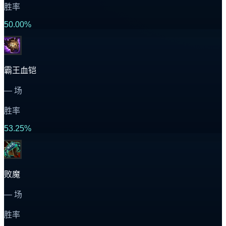
胜率
50.00%
霸王血铠
—
场
胜率
53.25%
败魔
—
场
胜率