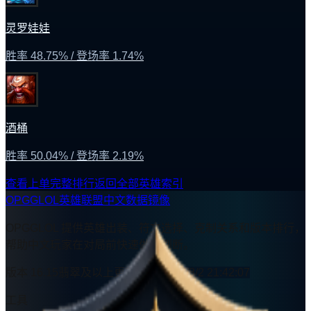
灵罗娃娃
胜率
48.75%
/ 登场率
1.74%
酒桶
胜率
50.04%
/ 登场率
2.19%
查看
上单
完整排行
返回全部英雄索引
OPGGLOL
英雄联盟中文数据镜像
OPGGLOL 提供英雄出装、符文选择、克制关系和版本排行，
帮助中文玩家在对局前快速做出判断。
版本
16.15
翡翠及以上
更新时间
2026/8/2 21:42:07
工具