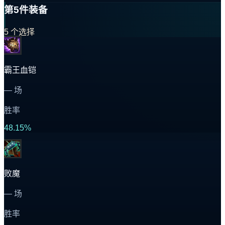
第5件装备
5
个选择
霸王血铠
—
场
胜率
48.15%
败魔
—
场
胜率