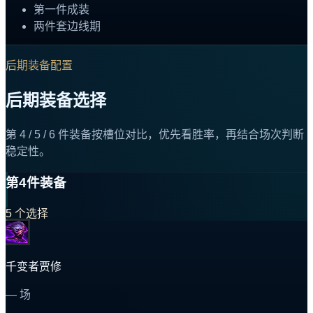
第一件成装
两件套边线期
后期装备配置
后期装备选择
第 4 / 5 / 6 件装备按槽位对比，优先看胜率，再结合场次判断
稳定性。
第4件装备
5
个选择
千变者贾修
—
场