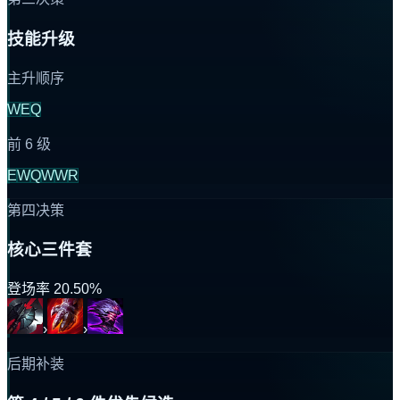
技能升级
主升顺序
W
E
Q
前 6 级
E
W
Q
W
W
R
第四决策
核心三件套
登场率 20.50%
›
›
后期补装