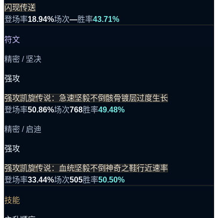
闪现
传送
登场率
18.94%
场次
—
胜率
43.71%
符文
精密
/
坚决
强攻
强攻
凯旋
传说：急速
坚毅不倒
骸骨镀层
过度生长
登场率
50.86%
场次
768
胜率
49.48%
精密
/
启迪
强攻
强攻
凯旋
传说：血统
坚毅不倒
神奇之鞋
行近速率
登场率
33.44%
场次
505
胜率
50.50%
技能