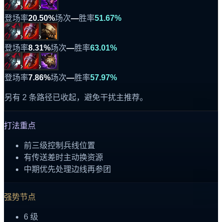
›
›
登场率
20.50%
场次
—
胜率
51.67%
›
›
登场率
8.31%
场次
—
胜率
63.01%
›
›
登场率
7.86%
场次
—
胜率
57.97%
另有
2
条路径已收起，避免干扰主推荐。
打法重点
前三级控制兵线位置
有传送差时主动换资源
中期优先处理边线再参团
强势节点
6 级