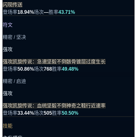
闪现
传送
登场率
18.94%
场次
—
胜率
43.71%
符文
精密
/
坚决
强攻
强攻
凯旋
传说：急速
坚毅不倒
骸骨镀层
过度生长
登场率
50.86%
场次
768
胜率
49.48%
精密
/
启迪
强攻
强攻
凯旋
传说：血统
坚毅不倒
神奇之鞋
行近速率
登场率
33.44%
场次
505
胜率
50.50%
技能