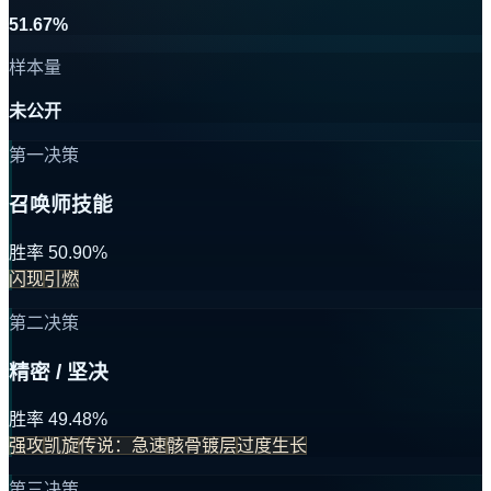
51.67%
样本量
未公开
第一决策
召唤师技能
胜率 50.90%
闪现
引燃
第二决策
精密 / 坚决
胜率 49.48%
强攻
凯旋
传说：急速
骸骨镀层
过度生长
第三决策