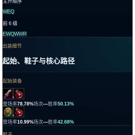
主升顺序
W
E
Q
前 6 级
E
W
Q
W
W
R
出装细节
起始、鞋子与核心路径
起始装备
›
登场率
78.78%
场次
—
胜率
50.13%
›
登场率
10.99%
场次
—
胜率
42.68%
鞋子