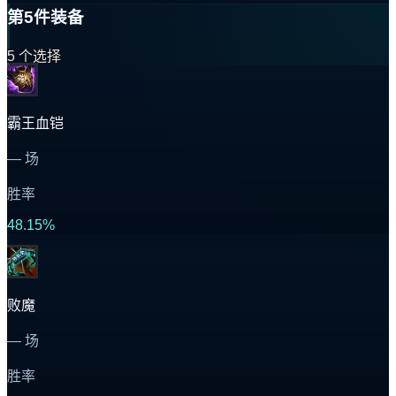
第5件装备
5
个选择
霸王血铠
—
场
胜率
48.15%
败魔
—
场
胜率