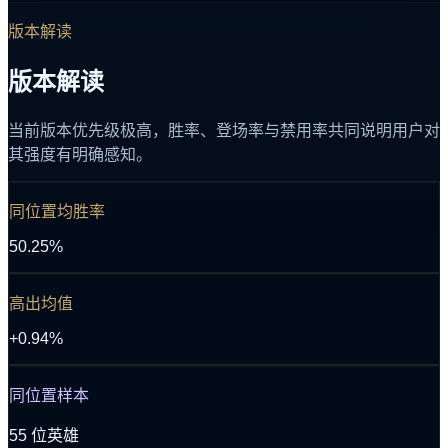
版本解读
版本解读
当前版本优先级极高，胜率、登场率与禁用率共同说明用户对
其强度有明确感知。
同位置均胜率
50.25%
高出均值
+0.94%
同位置样本
55
位英雄