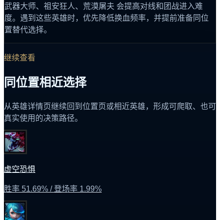
武器大师、祖安狂人、荒漠屠夫 会提高对线和团战进入难
度。遇到这些英雄时，优先降低换血频率，并提前准备同位
置替代选择。
继续查看
同位置相近选择
从英雄详情页继续回到位置页或相近英雄，形成可爬取、也可
真实使用的决策路径。
虚空恐惧
胜率
51.69%
/ 登场率
1.99%