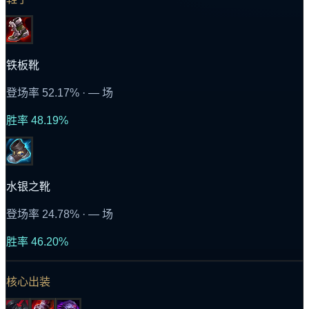
铁板靴
登场率 52.17% ·
—
场
胜率
48.19%
水银之靴
登场率 24.78% ·
—
场
胜率
46.20%
核心出装