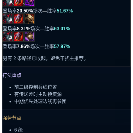
›
›
登场率
20.50%
场次
—
胜率
51.67%
›
›
登场率
8.31%
场次
—
胜率
63.01%
›
›
登场率
7.86%
场次
—
胜率
57.97%
另有
2
条路径已收起，避免干扰主推荐。
打法重点
前三级控制兵线位置
有传送差时主动换资源
中期优先处理边线再参团
强势节点
6 级