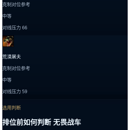
克制对位参考
中等
对线压力
66
荒漠屠夫
克制对位参考
中等
对线压力
59
选用判断
排位前如何判断 无畏战车