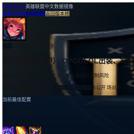
OPGGLOL
英雄联盟中文数据镜像
查看
中单
榜
全部英雄
返回版本榜
中单
A
评级
位置胜率第 9
暮光星灵（佐伊）
OPGGLOL出装、符
暮光星灵（佐伊）
中单
胜率、核心路径与克制风险
持续维护快照
版本
16.15
全球
·
翡翠及以上
未公开
场对局
当前最佳配置
核心路径快照
OP.GG 快照