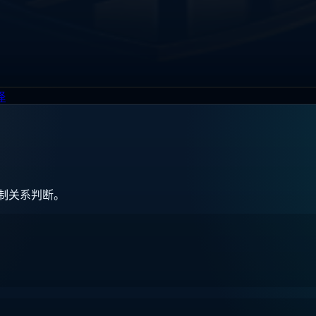
择
制关系判断。