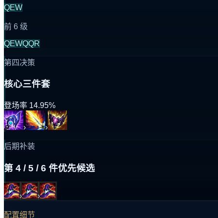
Q
E
W
前 6 级
Q
E
W
Q
Q
R
第四决策
核心三件套
登场率 14.95%
›
›
后期补装
第 4 / 5 / 6 件优先候选
›
›
配置细节