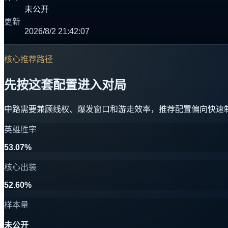
未公开
更新
2026/8/2 21:42:07
核心推荐路径
先按这套配置进入对局
中路需要兼顾线权、爆发窗口和游走效率，推荐配置偏向快速
英雄胜率
53.07%
核心出装
52.60%
样本量
未公开