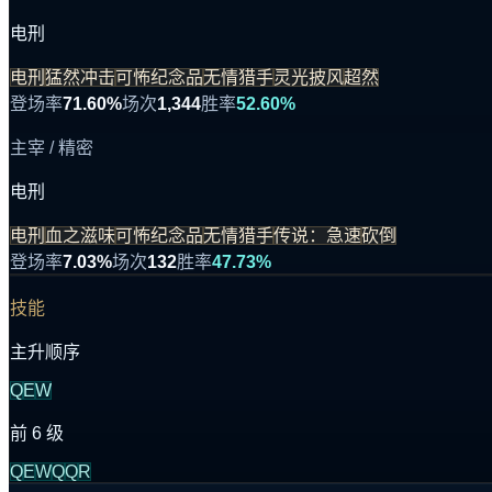
电刑
电刑
猛然冲击
可怖纪念品
无情猎手
灵光披风
超然
登场率
71.60%
场次
1,344
胜率
52.60%
主宰
/
精密
电刑
电刑
血之滋味
可怖纪念品
无情猎手
传说：急速
砍倒
登场率
7.03%
场次
132
胜率
47.73%
技能
主升顺序
Q
E
W
前 6 级
Q
E
W
Q
Q
R