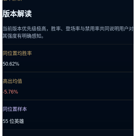
版本解读
当前版本优先级极高，胜率、登场率与禁用率共同说明用户对
其强度有明确感知。
同位置均胜率
50.62%
高出均值
-5.76%
同位置样本
55
位英雄