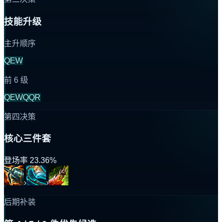
技能升级
主升顺序
Q
E
W
前 6 级
Q
E
W
Q
Q
R
第四决策
核心三件套
登场率 23.36%
›
›
后期补装