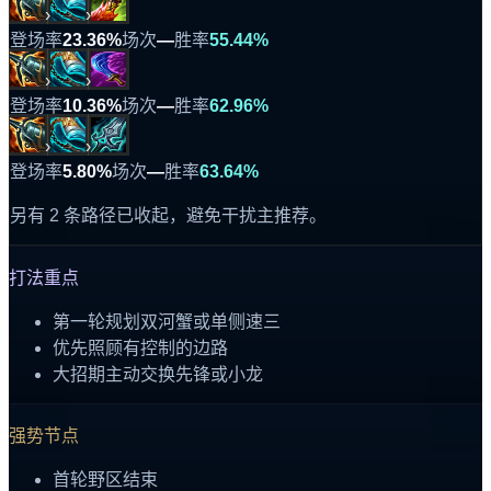
›
›
登场率
23.36%
场次
—
胜率
55.44%
›
›
登场率
10.36%
场次
—
胜率
62.96%
›
›
登场率
5.80%
场次
—
胜率
63.64%
另有
2
条路径已收起，避免干扰主推荐。
打法重点
第一轮规划双河蟹或单侧速三
优先照顾有控制的边路
大招期主动交换先锋或小龙
强势节点
首轮野区结束