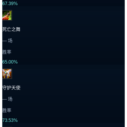
67.39%
死亡之舞
—
场
胜率
65.00%
守护天使
—
场
胜率
73.53%