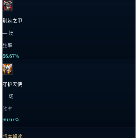
荆棘之甲
—
场
胜率
66.67%
守护天使
—
场
胜率
66.67%
版本解读