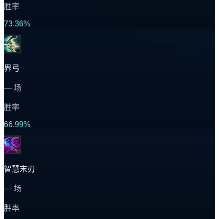
胜率
73.36%
界弓
—
场
胜率
66.99%
智慧末刃
—
场
胜率