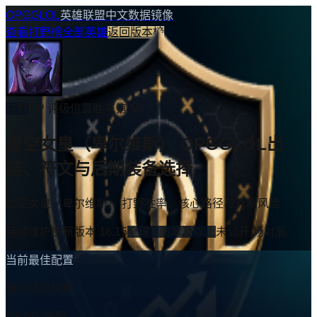
OPGGLOL
英雄联盟中文数据镜像
查看
打野
榜
全部英雄
返回版本榜
打野
OP
评级
位置胜率第 50
虚空女皇（卑尔维斯）
OPGGLOL出
装、符文与后期装备选择
虚空女皇（卑尔维斯）
打野
胜率、核心路径与克制风险
持续维护快照
版本
16.15
全球
·
翡翠及以上
未公开
场对局
当前最佳配置
核心路径快照
OP.GG 快照