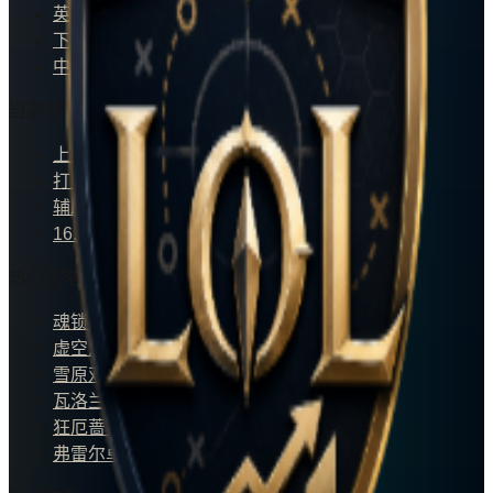
英雄出装攻略
下路位置榜
中路位置榜
当前环境
上路强势英雄
打野推荐选择
辅助强势英雄
16.15 版本环境
热门攻略
魂锁典狱长 出装攻略
虚空之女 出装攻略
雪原双子 出装攻略
瓦洛兰之盾 出装攻略
狂厄蔷薇 出装攻略
弗雷尔卓德之心 出装攻略