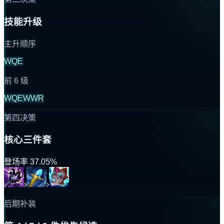
技能升级
主升顺序
W
Q
E
前 6 级
W
Q
E
W
W
R
第四决策
核心三件套
登场率 37.05%
›
›
后期补装