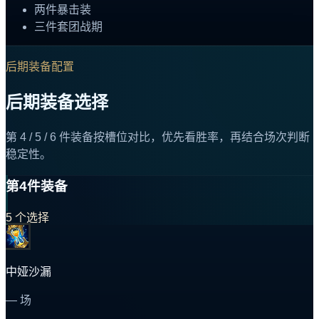
两件暴击装
三件套团战期
后期装备配置
后期装备选择
第 4 / 5 / 6 件装备按槽位对比，优先看胜率，再结合场次判断
稳定性。
第4件装备
5
个选择
中娅沙漏
—
场