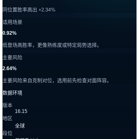
同位置胜率高出 +2.34%
适用场景
0.92%
低登场高胜率，更像熟练度或特定局势选择。
主要风险
2.64%
主要风险来自克制对位，选用前先检查对面阵容。
数据环境
版本
16.15
地区
全球
段位