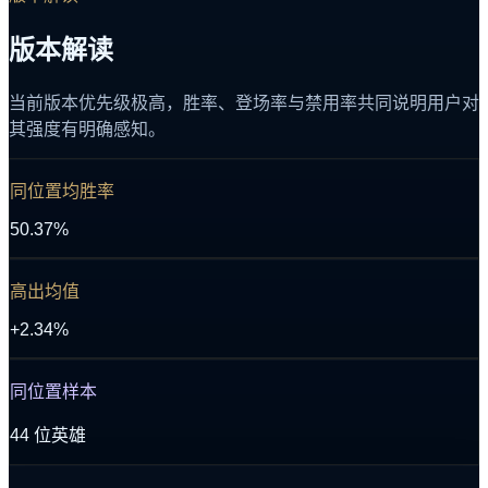
版本解读
当前版本优先级极高，胜率、登场率与禁用率共同说明用户对
其强度有明确感知。
同位置均胜率
50.37%
高出均值
+2.34%
同位置样本
44
位英雄