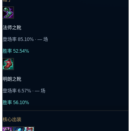
法师之靴
登场率 85.10% ·
—
场
胜率
52.54%
明朗之靴
登场率 6.57% ·
—
场
胜率
56.10%
核心出装