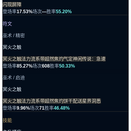
闪现
屏障
登场率
17.53%
场次
—
胜率
55.20%
符文
巫术
/
精密
冥火之触
冥火之触
法力流系带
超然
焦灼
气定神闲
传说：急速
登场率
85.27%
场次
608
胜率
50.33%
巫术
/
启迪
冥火之触
冥火之触
法力流系带
超然
焦灼
饼干配送
星界洞悉
登场率
9.96%
场次
71
胜率
46.48%
技能