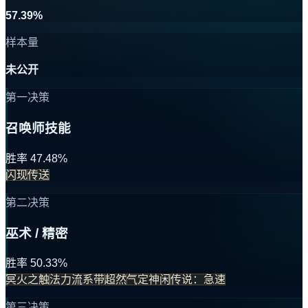
57.39%
样本量
未公开
第一决策
召唤师技能
胜率 47.48%
闪现
传送
第二决策
巫术 / 精密
胜率 50.33%
冥火之触
法力流系带
超然
气定神闲
传说：急速
第三决策