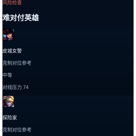
风险检查
难对付英雄
皮城女警
克制对位参考
中等
对线压力
74
探险家
克制对位参考