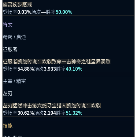
幽灵疾步
惩戒
登场率
0.03%
场次
—
胜率
50.00%
符文
精密
/
启迪
征服者
征服者
凯旋
传说：欢欣
致命一击
神奇之鞋
星界洞悉
登场率
54.88%
场次
3,933
胜率
49.10%
主宰
/
精密
丛刃
丛刃
猛然冲击
第六感
寻宝猎人
凯旋
传说：欢欣
登场率
30.62%
场次
2,194
胜率
51.32%
技能