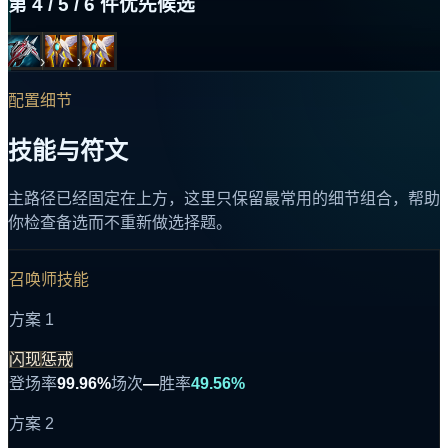
第 4 / 5 / 6 件优先候选
›
›
配置细节
技能与符文
主路径已经固定在上方，这里只保留最常用的细节组合，帮助
你检查备选而不重新做选择题。
召唤师技能
方案
1
闪现
惩戒
登场率
99.96%
场次
—
胜率
49.56%
方案
2