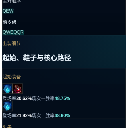
主升顺序
Q
E
W
前 6 级
Q
W
E
Q
Q
R
出装细节
起始、鞋子与核心路径
起始装备
›
登场率
30.62%
场次
—
胜率
48.75%
登场率
21.92%
场次
—
胜率
48.90%
鞋子