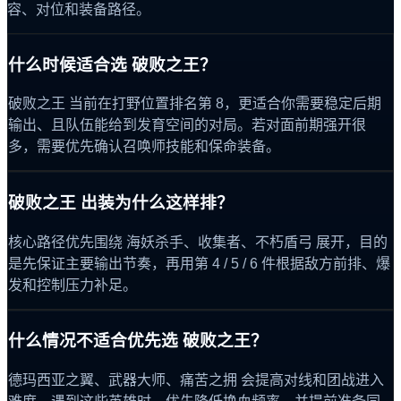
容、对位和装备路径。
什么时候适合选 破败之王？
破败之王 当前在打野位置排名第 8，更适合你需要稳定后期
输出、且队伍能给到发育空间的对局。若对面前期强开很
多，需要优先确认召唤师技能和保命装备。
破败之王 出装为什么这样排？
核心路径优先围绕 海妖杀手、收集者、不朽盾弓 展开，目的
是先保证主要输出节奏，再用第 4 / 5 / 6 件根据敌方前排、爆
发和控制压力补足。
什么情况不适合优先选 破败之王？
德玛西亚之翼、武器大师、痛苦之拥 会提高对线和团战进入