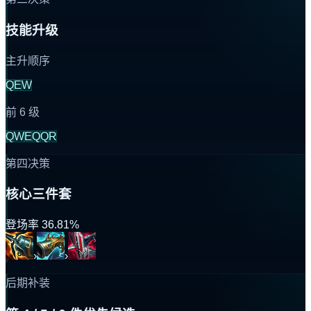
技能升级
主升顺序
Q
E
W
前 6 级
Q
W
E
Q
Q
R
第四决策
核心三件套
登场率 36.81%
›
›
后期补装