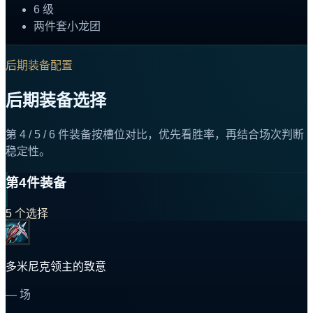
6 级
两件套小龙团
后期装备配置
后期装备选择
第 4 / 5 / 6 件装备按槽位对比，优先看胜率，再结合场次判断
稳定性。
第4件装备
5
个选择
多米尼克领主的致意
—
场