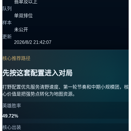
翡翠及以上
队列
单双排位
样本
未公开
更新
2026/8/2 21:42:07
核心推荐路径
先按这套配置进入对局
打野配置优先服务清野速度、第一轮节奏和中期小规模团，核
心价值是把强势点转化为地图资源。
英雄胜率
49.72%
核心出装