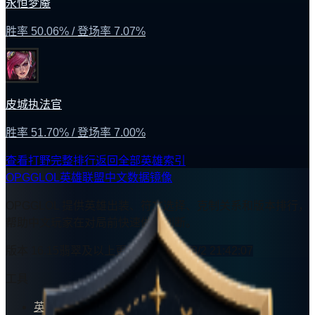
永恒梦魇
胜率
50.06%
/ 登场率
7.07%
皮城执法官
胜率
51.70%
/ 登场率
7.00%
查看
打野
完整排行
返回全部英雄索引
OPGGLOL
英雄联盟中文数据镜像
OPGGLOL 提供英雄出装、符文选择、克制关系和版本排行，
帮助中文玩家在对局前快速做出判断。
版本
16.15
翡翠及以上
更新时间
2026/8/2 21:42:07
工具
英雄段位榜