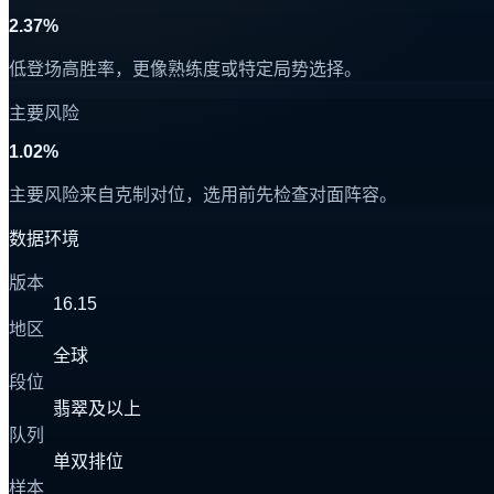
2.37%
低登场高胜率，更像熟练度或特定局势选择。
主要风险
1.02%
主要风险来自克制对位，选用前先检查对面阵容。
数据环境
版本
16.15
地区
全球
段位
翡翠及以上
队列
单双排位
样本