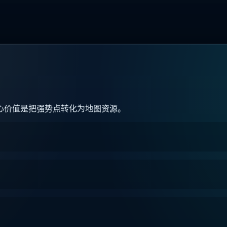
心价值是把强势点转化为地图资源。