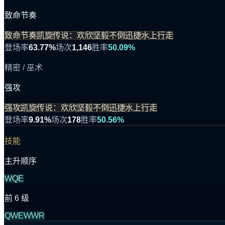
致命节奏
致命节奏
凯旋
传说：欢欣
坚毅不倒
迅捷
水上行走
登场率
63.77%
场次
1,146
胜率
50.09%
精密
/
巫术
强攻
强攻
凯旋
传说：欢欣
坚毅不倒
迅捷
水上行走
登场率
9.91%
场次
178
胜率
50.56%
技能
主升顺序
W
Q
E
前 6 级
Q
W
E
W
W
R