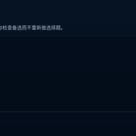
你检查备选而不重新做选择题。