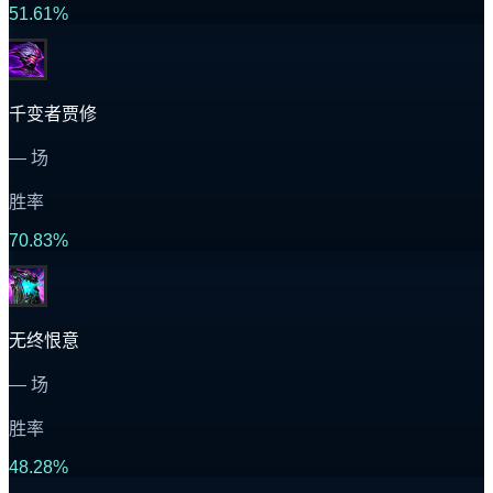
51.61%
千变者贾修
—
场
胜率
70.83%
无终恨意
—
场
胜率
48.28%