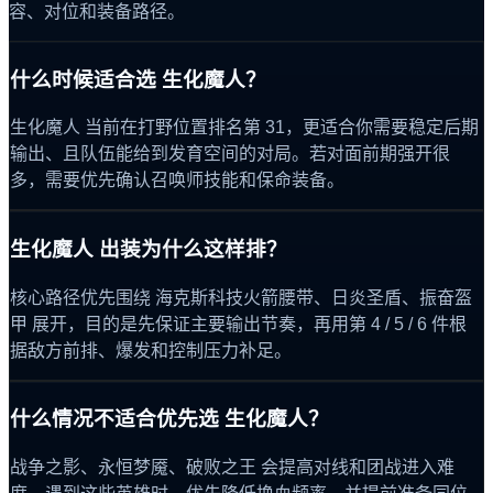
容、对位和装备路径。
什么时候适合选 生化魔人？
生化魔人 当前在打野位置排名第 31，更适合你需要稳定后期
输出、且队伍能给到发育空间的对局。若对面前期强开很
多，需要优先确认召唤师技能和保命装备。
生化魔人 出装为什么这样排？
核心路径优先围绕 海克斯科技火箭腰带、日炎圣盾、振奋盔
甲 展开，目的是先保证主要输出节奏，再用第 4 / 5 / 6 件根
据敌方前排、爆发和控制压力补足。
什么情况不适合优先选 生化魔人？
战争之影、永恒梦魇、破败之王 会提高对线和团战进入难