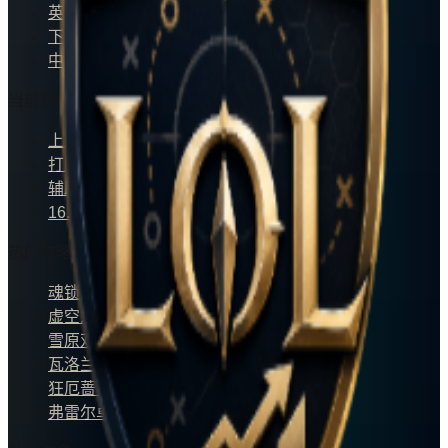
英雄出装攻略
下路位置榜
中路位置榜
当前环境
上路强势英雄
打野推荐选择
辅助强势英雄
16.15 版本环境
热门攻略
魂锁典狱长 出装攻略
虚空之女 出装攻略
雪原双子 出装攻略
瓦洛兰之盾 出装攻略
狂厄蔷薇 出装攻略
弗雷尔卓德之心 出装攻略