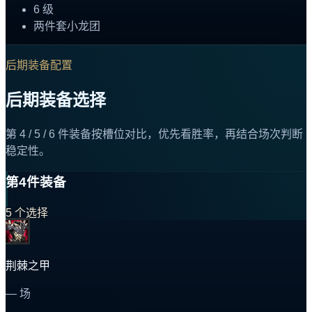
6 级
两件套小龙团
后期装备配置
后期装备选择
第 4 / 5 / 6 件装备按槽位对比，优先看胜率，再结合场次判断
稳定性。
第4件装备
5
个选择
荆棘之甲
—
场