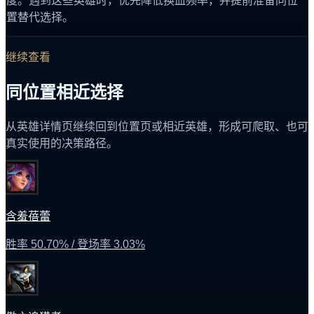
度。遇到这些英雄时，优先降低换血频率，并提前准备同位
置替代选择。
继续查看
同位置相近选择
从英雄详情页继续回到位置页或相近英雄，形成可爬取、也可
真实使用的决策路径。
含羞蓓蕾
胜率
50.70%
/ 登场率
3.03%