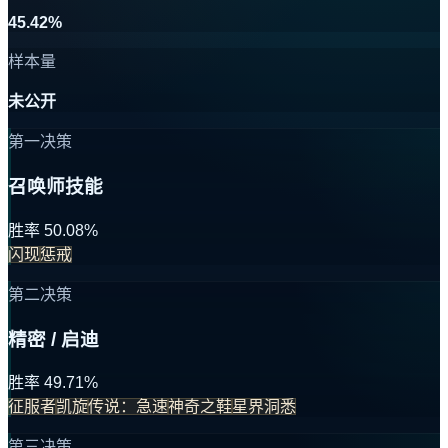
45.42%
样本量
未公开
第一决策
召唤师技能
胜率 50.08%
闪现
惩戒
第二决策
精密 / 启迪
胜率 49.71%
征服者
凯旋
传说：急速
神奇之鞋
星界洞悉
第三决策