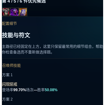
第 4 / 5 / 6 件优先候选
›
›
配置细节
技能与符文
主路径已经固定在上方，这里只保留最常用的细节组合，帮助
你检查备选而不重新做选择题。
召唤师技能
方案
1
闪现
惩戒
登场率
99.70%
场次
—
胜率
50.08%
方案
2