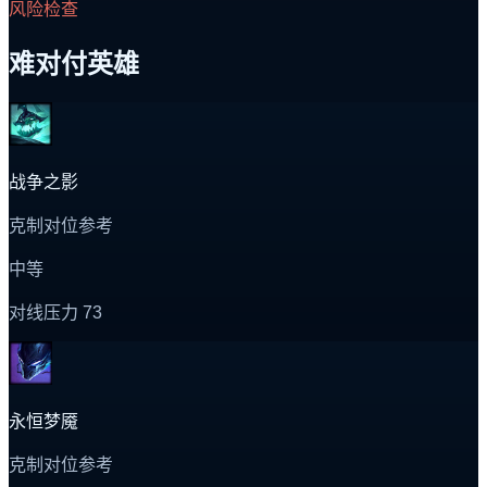
风险检查
难对付英雄
战争之影
克制对位参考
中等
对线压力
73
永恒梦魇
克制对位参考