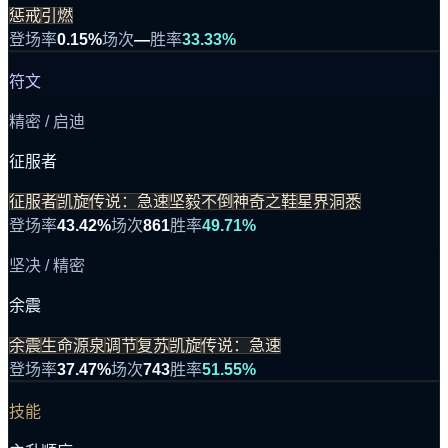
惩戒
引燃
登场率
0.15%
场次
—
胜率
33.33%
符文
精密
/
启迪
征服者
征服者
凯旋
传说：急速
坚毅不倒
神奇之鞋
星界洞悉
登场率
43.42%
场次
861
胜率
49.71%
坚决
/
精密
余震
余震
生命源泉
调节
复苏
凯旋
传说：急速
登场率
37.47%
场次
743
胜率
51.55%
技能