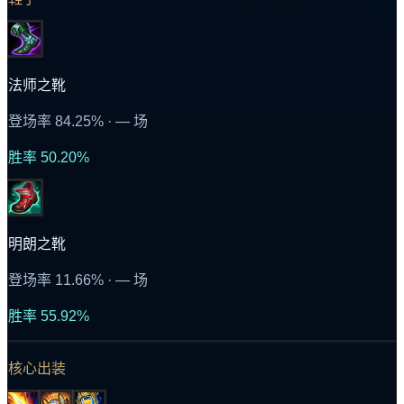
法师之靴
登场率 84.25% ·
—
场
胜率
50.20%
明朗之靴
登场率 11.66% ·
—
场
胜率
55.92%
核心出装