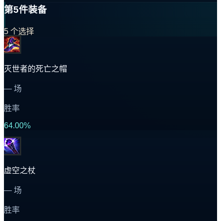
第5件装备
5
个选择
灭世者的死亡之帽
—
场
胜率
64.00%
虚空之杖
—
场
胜率