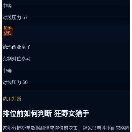
中等
对线压力
67
德玛西亚皇子
克制对位参考
中等
对线压力
60
选用判断
排位前如何判断 狂野女猎手
这部分把榜单数据翻译成排位前决策，避免只看胜率而忽略阵