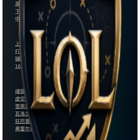
英雄出装攻略
下路位置榜
中路位置榜
当前环境
上路强势英雄
打野推荐选择
辅助强势英雄
16.15 版本环境
热门攻略
魂锁典狱长 出装攻略
虚空之女 出装攻略
雪原双子 出装攻略
瓦洛兰之盾 出装攻略
狂厄蔷薇 出装攻略
弗雷尔卓德之心 出装攻略