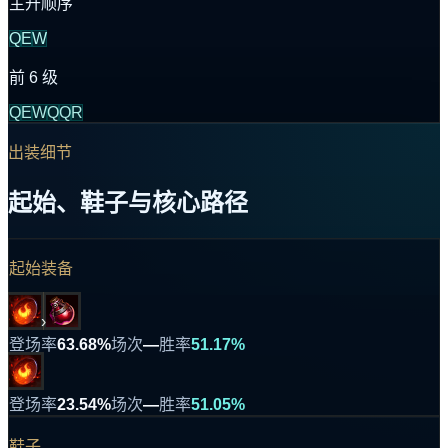
主升顺序
Q
E
W
前 6 级
Q
E
W
Q
Q
R
出装细节
起始、鞋子与核心路径
起始装备
›
登场率
63.68%
场次
—
胜率
51.17%
登场率
23.54%
场次
—
胜率
51.05%
鞋子