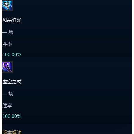
风暴狂涌
—
场
胜率
100.00%
虚空之杖
—
场
胜率
100.00%
版本解读