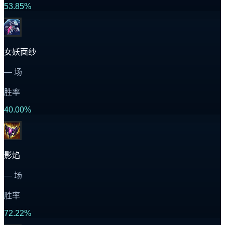
53.85%
女妖面纱
—
场
胜率
40.00%
影焰
—
场
胜率
72.22%