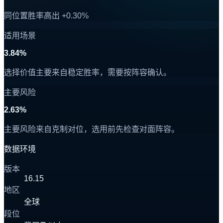
同位置胜率高出 +0.30%
适用场景
3.84%
选择价值主要来自稳定胜率，需要按阵容确认。
主要风险
2.63%
主要风险来自克制对位，选用前先检查对面阵容。
数据环境
版本
16.15
地区
全球
段位