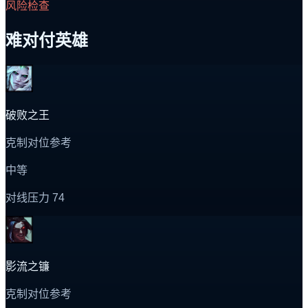
风险检查
难对付英雄
破败之王
克制对位参考
中等
对线压力
74
影流之镰
克制对位参考