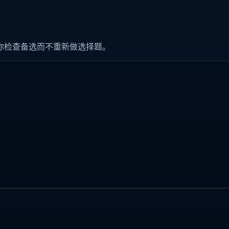
你检查备选而不重新做选择题。