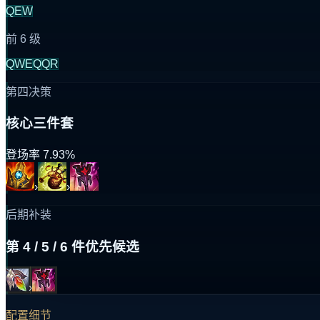
Q
E
W
前 6 级
Q
W
E
Q
Q
R
第四决策
核心三件套
登场率 7.93%
›
›
后期补装
第 4 / 5 / 6 件优先候选
›
配置细节