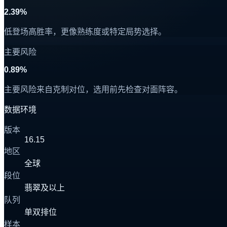
2.39%
低登场高胜率，更像熟练度或特定局势选择。
主要风险
0.89%
主要风险来自克制对位，选用前先检查对面阵容。
数据环境
版本
16.15
地区
全球
段位
翡翠及以上
队列
单双排位
样本