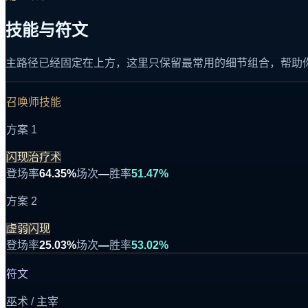
技能与符文
主路径已经固定在上方，这里只保留最常用的细节组合，帮助
召唤师技能
方案
1
闪现
治疗术
登场率
64.35%
场次
—
胜率
51.47%
方案
2
虚弱
闪现
登场率
25.03%
场次
—
胜率
53.02%
符文
巫术
/
主宰