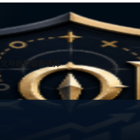
符文与后期装备选择